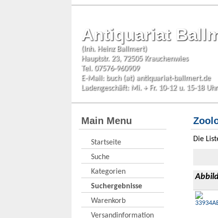
Antiquariat Ball
(Inh. Heinz Ballmert)
Hauptstr. 23, 72505 Krauchenwies
Tel. 07576-960909
E-Mail:
buch (at) antiquariat-ballmert.de
Ladengeschäft: Mi. + Fr. 10-12 u. 15-18 Uhr
Main Menu
Zoolo
Die Lis
Startseite
Suche
Kategorien
Abbil
Suchergebnisse
Warenkorb
Versandinformation