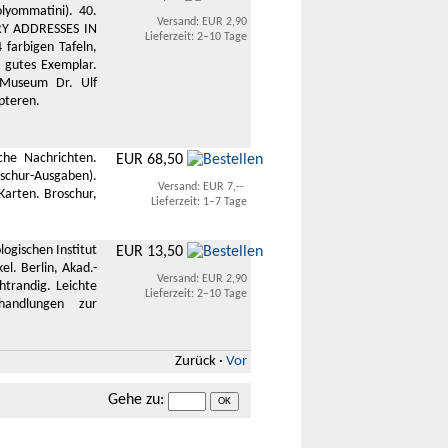
lyommatini). 40.
Versand: EUR 2,90
RY ADDRESSES IN
Lieferzeit: 2–10 Tage
farbigen Tafeln,
r gutes Exemplar.
 Museum Dr. Ulf
opteren.
he Nachrichten.
EUR 68,50
schur-Ausgaben).
Versand: EUR 7,--
 Karten. Broschur,
Lieferzeit: 1–7 Tage
ogischen Institut
EUR 13,50
l. Berlin, Akad.-
Versand: EUR 2,90
chtrandig. Leichte
Lieferzeit: 2–10 Tage
handlungen zur
Zurück
·
Vor
Gehe zu
: