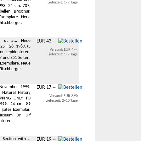
e, Faunistik und
Lieferzeit: 1–7 Tage
993. 24 cm. 707;
ellen. Broschur,
 Exemplare. Neue
itschberger.
 u, a..:
Neue
EUR 43,--
25 + 26. 1989. (5
Versand: EUR 4,--
von Lepidopteren.
Lieferzeit: 1–7 Tage
7 und 351 Seiten,
te Exemplare. Neue
itschberger.
November 1999.
EUR 17,--
 Natural History
Versand: EUR 2,90
HIPPING ONLY TO
Lieferzeit: 2–10 Tage
1999. 24 cm. 89
st gutes Exemplar.
Museum Dr. Ulf
opteren.
 Section with a
EUR 19,--