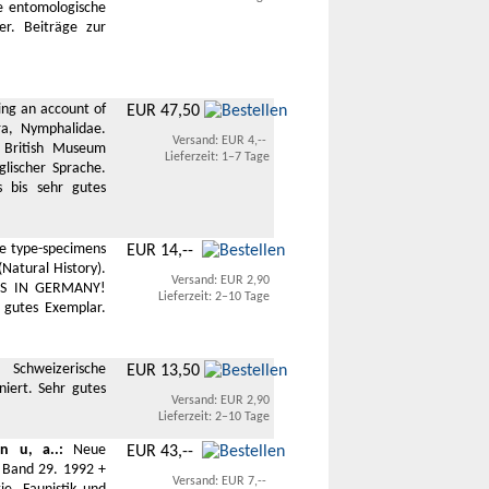
ue entomologische
r. Beiträge zur
eing an account of
EUR 47,50
ra, Nymphalidae.
Versand: EUR 4,--
British Museum
Lieferzeit: 1–7 Tage
glischer Sprache.
 bis sehr gutes
the type-specimens
EUR 14,--
Natural History).
Versand: EUR 2,90
SES IN GERMANY!
Lieferzeit: 2–10 Tage
 gutes Exemplar.
 Schweizerische
EUR 13,50
niert. Sehr gutes
Versand: EUR 2,90
Lieferzeit: 2–10 Tage
n u, a..:
Neue
EUR 43,--
 Band 29. 1992 +
Versand: EUR 7,--