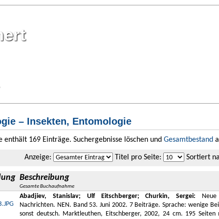
mert
gie – Insekten, Entomologie
te enthält 169 Einträge. Suchergebnisse löschen und
Gesamtbestand
a
Anzeige
:
Titel pro Seite
:
Sortiert n
dung
Beschreibung
Gesamte Buchaufnahme
Abadjiev, Stanislav; Ulf Eitschberger; Churkin, Sergei:
Neue e
Nachrichten. NEN. Band 53. Juni 2002. 7 Beiträge. Sprache: wenige Beit
sonst deutsch. Marktleuthen, Eitschberger, 2002, 24 cm. 195 Seiten