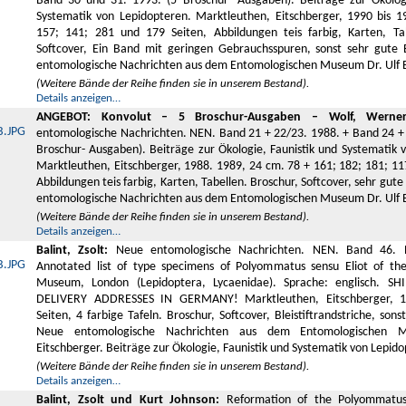
Band 30 und 31. 1993. (5 Broschur- Ausgaben). Beiträge zur Ökologi
Systematik von Lepidopteren. Marktleuthen, Eitschberger, 1990 bis 1
157; 141; 281 und 179 Seiten, Abbildungen teis farbig, Karten, Tab
Softcover, Ein Band mit geringen Gebrauchsspuren, sonst sehr gute
entomologische Nachrichten aus dem Entomologischen Museum Dr. Ulf E
(Weitere Bände der Reihe finden sie in unserem Bestand).
Details anzeigen…
ANGEBOT: Konvolut – 5 Broschur-Ausgaben – Wolf, Werner
entomologische Nachrichten. NEN. Band 21 + 22/23. 1988. + Band 24 + 
Broschur- Ausgaben). Beiträge zur Ökologie, Faunistik und Systematik 
Marktleuthen, Eitschberger, 1988. 1989, 24 cm. 78 + 161; 182; 181; 11
Abbildungen teis farbig, Karten, Tabellen. Broschur, Softcover, sehr gu
entomologische Nachrichten aus dem Entomologischen Museum Dr. Ulf E
(Weitere Bände der Reihe finden sie in unserem Bestand).
Details anzeigen…
Balint, Zsolt:
Neue entomologische Nachrichten. NEN. Band 46. 
Annotated list of type specimens of Polyommatus sensu Eliot of the
Museum, London (Lepidoptera, Lycaenidae). Sprache: englisch. S
DELIVERY ADDRESSES IN GERMANY! Marktleuthen, Eitschberger, 
Seiten, 4 farbige Tafeln. Broschur, Softcover, Bleistiftrandstriche, son
Neue entomologische Nachrichten aus dem Entomologischen 
Eitschberger. Beiträge zur Ökologie, Faunistik und Systematik von Lepid
(Weitere Bände der Reihe finden sie in unserem Bestand).
Details anzeigen…
Balint, Zsolt und Kurt Johnson:
Reformation of the Polyommatus