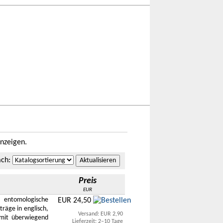
nzeigen.
ach
:
Preis
EUR
ntomologische
EUR 24,50
räge in englisch,
Versand: EUR 2,90
 mit überwiegend
Lieferzeit: 2–10 Tage