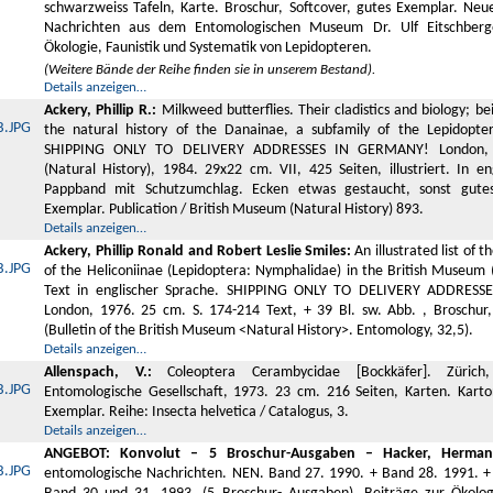
schwarzweiss Tafeln, Karte. Broschur, Softcover, gutes Exemplar. Ne
Nachrichten aus dem Entomologischen Museum Dr. Ulf Eitschberge
Ökologie, Faunistik und Systematik von Lepidopteren.
(Weitere Bände der Reihe finden sie in unserem Bestand).
Details anzeigen…
Ackery, Phillip R.:
Milkweed butterflies. Their cladistics and biology; b
the natural history of the Danainae, a subfamily of the Lepidopte
SHIPPING ONLY TO DELIVERY ADDRESSES IN GERMANY! London, 
(Natural History), 1984. 29x22 cm. VII, 425 Seiten, illustriert. In en
Pappband mit Schutzumchlag. Ecken etwas gestaucht, sonst gutes
Exemplar. Publication / British Museum (Natural History) 893.
Details anzeigen…
Ackery, Phillip Ronald and Robert Leslie Smiles:
An illustrated list of 
of the Heliconiinae (Lepidoptera: Nymphalidae) in the British Museum (
Text in englischer Sprache. SHIPPING ONLY TO DELIVERY ADDRES
London, 1976. 25 cm. S. 174-214 Text, + 39 Bl. sw. Abb. , Broschur,
(Bulletin of the British Museum <Natural History>. Entomology, 32,5).
Details anzeigen…
Allenspach, V.:
Coleoptera Cerambycidae [Bockkäfer]. Zürich,
Entomologische Gesellschaft, 1973. 23 cm. 216 Seiten, Karten. Karto
Exemplar. Reihe: Insecta helvetica / Catalogus, 3.
Details anzeigen…
ANGEBOT: Konvolut – 5 Broschur-Ausgaben – Hacker, Herman
entomologische Nachrichten. NEN. Band 27. 1990. + Band 28. 1991. +