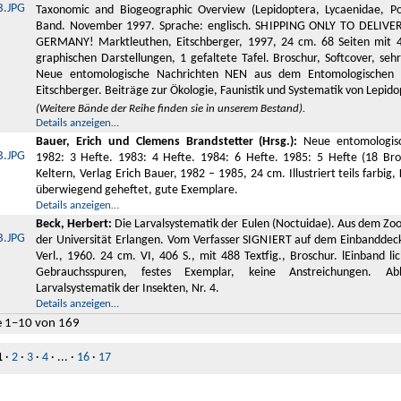
Taxonomic and Biogeographic Overview (Lepidoptera, Lycaenidae, Po
Band. November 1997. Sprache: englisch. SHIPPING ONLY TO DELIVE
GERMANY! Marktleuthen, Eitschberger, 1997, 24 cm. 68 Seiten mit 4 
graphischen Darstellungen, 1 gefaltete Tafel. Broschur, Softcover, seh
Neue entomologische Nachrichten NEN aus dem Entomologischen
Eitschberger. Beiträge zur Ökologie, Faunistik und Systematik von Lepid
(Weitere Bände der Reihe finden sie in unserem Bestand).
Details anzeigen…
Bauer, Erich und Clemens Brandstetter (Hrsg.):
Neue entomologisc
1982: 3 Hefte. 1983: 4 Hefte. 1984: 6 Hefte. 1985: 5 Hefte (18 Bro
Keltern, Verlag Erich Bauer, 1982 – 1985, 24 cm. Illustriert teils farbig,
überwiegend geheftet, gute Exemplare.
Details anzeigen…
Beck, Herbert:
Die Larvalsystematik der Eulen (Noctuidae). Aus dem Zool
der Universität Erlangen. Vom Verfasser SIGNIERT auf dem Einbanddecke
Verl., 1960. 24 cm. VI, 406 S., mit 488 Textfig., Broschur. lEinband li
Gebrauchsspuren, festes Exemplar, keine Anstreichungen. Ab
Larvalsystematik der Insekten, Nr. 4.
Details anzeigen…
e 1–10 von 169
1
·
2
·
3
·
4
· ... ·
16
·
17