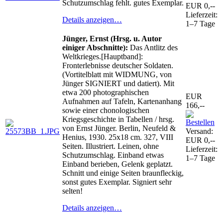
Schutzumschlag fehlt. gutes Exemplar.
EUR 0,--
Lieferzeit:
Details anzeigen…
1–7 Tage
Jünger, Ernst (Hrsg. u. Autor
einiger Abschnitte):
Das Antlitz des
Weltkrieges.[Hauptband]:
Fronterlebnisse deutscher Soldaten.
(Vortitelblatt mit WIDMUNG, von
Jünger SIGNIERT und datiert). Mit
etwa 200 photographischen
EUR
Aufnahmen auf Tafeln, Kartenanhang
166,--
sowie einer chonologischen
Kriegsgeschichte in Tabellen / hrsg.
von Ernst Jünger. Berlin, Neufeld &
Versand:
Henius, 1930. 25x18 cm. 327, VIII
EUR 0,--
Seiten. Illustriert. Leinen, ohne
Lieferzeit:
Schutzumschlag. Einband etwas
1–7 Tage
Einband berieben, Gelenk geplatzt.
Schnitt und einige Seiten braunfleckig,
sonst gutes Exemplar. Signiert sehr
selten!
Details anzeigen…