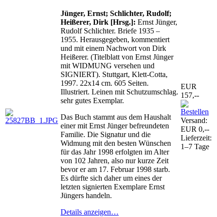
Jünger, Ernst; Schlichter, Rudolf;
Heißerer, Dirk [Hrsg.]:
Ernst Jünger,
Rudolf Schlichter. Briefe 1935 –
1955. Herausgegeben, kommentiert
und mit einem Nachwort von Dirk
Heißerer. (Titelblatt von Ernst Jünger
mit WIDMUNG versehen und
SIGNIERT). Stuttgart, Klett-Cotta,
1997. 22x14 cm. 605 Seiten.
EUR
Illustriert. Leinen mit Schutzumschlag.
157,--
sehr gutes Exemplar.
Das Buch stammt aus dem Haushalt
Versand:
einer mit Ernst Jünger befreundeten
EUR 0,--
Familie. Die Signatur und die
Lieferzeit:
Widmung mit den besten Wünschen
1–7 Tage
für das Jahr 1998 erfolgten im Alter
von 102 Jahren, also nur kurze Zeit
bevor er am 17. Februar 1998 starb.
Es dürfte sich daher um eines der
letzten signierten Exemplare Ernst
Jüngers handeln.
Details anzeigen…