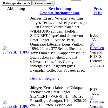
Abbildung
Beschreibung
Preis
Gesamte Buchaufnahme
EUR
Jünger, Ernst:
Voyager avec Ernst
Jünger. Textes choisis et presentes par
Julien Hervier. Vortitelblatt einer
WIDMUNG auf dem Titelblatt,
EUR
SIGNIERT (signé) und datiert von
133,--
Ernst Jünger. 1. Auflae. Paris,
Quinzaine Littéraire-Louis Vuitton,
1994. 22 cm. 377 Seiten, illustriert.
Versand:
Text: Franzöisch. Klappenbroschur,
EUR 0,--
Buchrücken aufgehellt und mit
Lieferzeit:
schwacher Lesefalte. Gering
1–7 Tage
schiefgelesen. Insgeamt gutes
Exemplar. Collection Voyager avec.
Details anzeigen…
Jünger, Ernst:
Jahre der Okkupation.
EUR
Titelblatt von Ernst Jünger
166,--
SIGNIERT. (WG²79). 1. – 16. Tsd.
Erstauflage. Stuttgart, Klett, 1958. 22
cm. 310 Seiten. Leinen, der
Versand: