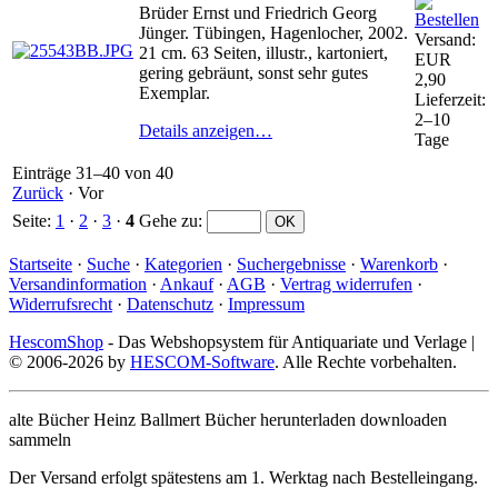
Brüder Ernst und Friedrich Georg
Jünger. Tübingen, Hagenlocher, 2002.
Versand:
21 cm. 63 Seiten, illustr., kartoniert,
EUR
gering gebräunt, sonst sehr gutes
2,90
Exemplar.
Lieferzeit:
2–10
Details anzeigen…
Tage
Einträge 31–40 von 40
Zurück
·
Vor
Seite:
1
·
2
·
3
·
4
Gehe zu
:
Startseite
·
Suche
·
Kategorien
·
Suchergebnisse
·
Warenkorb
·
Versandinformation
·
Ankauf
·
AGB
·
Vertrag widerrufen
·
Widerrufsrecht
·
Datenschutz
·
Impressum
HescomShop
- Das Webshopsystem für Antiquariate und Verlage |
© 2006-2026 by
HESCOM-Software
. Alle Rechte vorbehalten.
alte Bücher Heinz Ballmert Bücher herunterladen downloaden
sammeln
Der Versand erfolgt spätestens am 1. Werktag nach Bestelleingang.