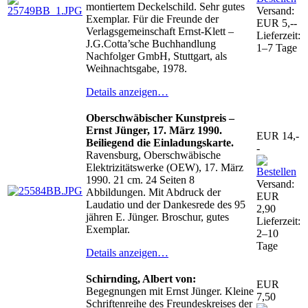
montiertem Deckelschild. Sehr gutes
Versand:
Exemplar. Für die Freunde der
EUR 5,--
Verlagsgemeinschaft Ernst-Klett –
Lieferzeit:
J.G.Cotta’sche Buchhandlung
1–7 Tage
Nachfolger GmbH, Stuttgart, als
Weihnachtsgabe, 1978.
Details anzeigen…
Oberschwäbischer Kunstpreis –
Ernst Jünger, 17. März 1990.
EUR 14,-
Beiliegend die Einladungskarte.
-
Ravensburg, Oberschwäbische
Elektrizitätswerke (OEW), 17. März
1990. 21 cm. 24 Seiten 8
Versand:
Abbildungen. Mit Abdruck der
EUR
Laudatio und der Dankesrede des 95
2,90
jähren E. Jünger. Broschur, gutes
Lieferzeit:
Exemplar.
2–10
Tage
Details anzeigen…
Schirnding, Albert von:
EUR
Begegnungen mit Ernst Jünger. Kleine
7,50
Schriftenreihe des Freundeskreises der