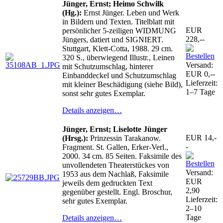
Jünger, Ernst; Heimo Schwilk
(Hg.):
Ernst Jünger. Leben und Werk
in Bildern und Texten. Titelblatt mit
EUR
persönlicher 5-zeiligen WIDMUNG
228,--
Jüngers, datiert und SIGNIERT.
Stuttgart, Klett-Cotta, 1988. 29 cm.
320 S., überwiegend Illustr., Leinen
Versand:
mit Schutzumschlag, hinterer
EUR 0,--
Einbanddeckel und Schutzumschlag
Lieferzeit:
mit kleiner Beschädigung (siehe Bild),
1–7 Tage
sonst sehr gutes Exemplar.
Details anzeigen…
Jünger, Ernst; Liselotte Jünger
EUR 14,-
(Hrsg.):
Prinzessin Tarakanow.
-
Fragment. St. Gallen, Erker-Verl.,
2000. 34 cm. 85 Seiten. Faksimile des
unvollendeten Theaterstückes von
Versand:
1953 aus dem Nachlaß, Faksimile
EUR
jeweils dem gedruckten Text
2,90
gegenüber gestellt. Engl. Broschur,
Lieferzeit:
sehr gutes Exemplar.
2–10
Tage
Details anzeigen…