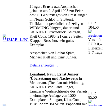
Jünger, Ernst; u.a.
Ansprachen
gehalten am 2. April 1985 zur Feier
des 90. Geburtstages von Ernst Jünger
im Neuen Schloß in Stuttgart.
EUR
Titelblatt mit persönlicher 5-zeiligen
104,50
WIDMUNG Jüngers, datiert und
SIGNIERT. Privatdruck. Stuttgart,
Klett-Cotta, 1985. 21 cm. 28 Seiten.
Versand:
Klappen-Broschur, sehr gutes
EUR 0,--
Exemplar.
Lieferzeit:
1–7 Tage
Ansprachen von Lothar Späth,
Michael Klett und Ernst Jünger.
Details anzeigen…
Léautaud, Paul / Ernst Jünger
(Übersetzung und Nachwort):
In
Memoriam. (Titelblatt mit Widmung,
SIGNIERT von Ernst Jünger).
Limitierte Weihnachtsgabe des Verlags
EUR
in einmalige Auflage von 1500
85,50
Exemplaren. Stuttgart, Klett-Cotta,
1978. 22 cm. 84 Seiten. Pappband mit