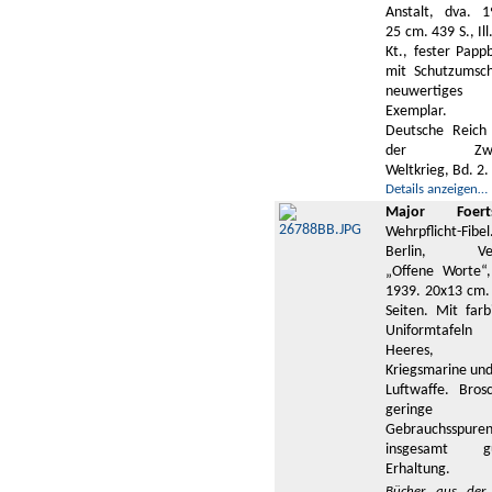
Anstalt, dva. 1
25 cm. 439 S., Ill
Kt., fester Papp
mit Schutzumsch
neuwertiges
Exemplar. 
Deutsche Reich
der Zwei
Weltkrieg, Bd. 2.
Details anzeigen…
Major Foerts
Wehrpflicht-Fibel
Berlin, Ver
„Offene Worte“,
1939. 20x13 cm.
Seiten. Mit farb
Uniformtafeln
Heeres, 
Kriegsmarine und
Luftwaffe. Brosc
geringe
Gebrauchsspuren
insgesamt gu
Erhaltung.
Bücher aus der 