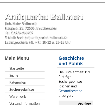
Antiquariat Ballmert
(Inh. Heinz Ballmert)
Hauptstr. 23, 72505 Krauchenwies
Tel. 07576-960909
E-Mail:
buch (at) antiquariat-ballmert.de
Ladengeschäft: Mi. + Fr. 10-12 u. 15-18 Uhr
Main Menu
Geschichte
und Politik
Startseite
Die Liste enthält 133
Suche
Einträge.
Suchergebnisse
Kategorien
löschen und
Suchergebnisse
Gesamtbestand
anzeigen.
Warenkorb
Versandinformation
Anzeige
: