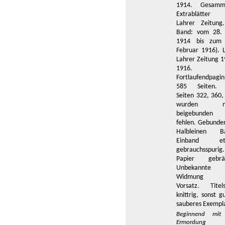
1914. Gesamm
Extrablätter
Lahrer Zeitung.
Band: vom 28. 
1914 bis zum
Februar 1916). L
Lahrer Zeitung 1
1916. c
Fortlaufendpagin
585 Seiten. 
Seiten 322, 360,
wurden ni
beigebunden
fehlen. Gebunden
Halbleinen B
Einband et
gebrauchsspurig.
Papier gebrä
Unbekannte
Widmung 
Vorsatz. Titels
knittrig, sonst g
sauberes Exempla
Beginnend mit
Ermordung 