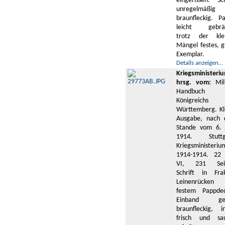
eingerissen. Sch
unregelmäßig
braunfleckig. Pa
leicht gebrä
trotz der kle
Mängel festes, g
Exemplar.
Details anzeigen…
Kriegsministeri
hrsg. vom:
Mili
Handbuch 
Königreichs
Württemberg. Kl
Ausgabe, nach
Stande vom 6.
1914. Stuttg
Kriegsministeriu
1914-1914. 22
VI, 231 Seit
Schrift in Frak
Leinenrücken
festem Pappdec
Einband ger
braunfleckig, i
frisch und sa