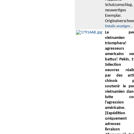
Schutzumschlag,
neuwertiges
Exemplar.
Originalverschwe
Details anzeigen…
Le peup
vietnamien
triomphera! 
agresseurs
americains se
battus! Pekin, 1
Sélection 
oeuvres réali
par des arti
chinois p
soutenir le pe
vietnamien dan
lutte con
l’agression
américaine.
[Expédition
uniquement 
adresses
livraison