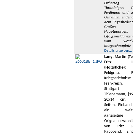
Erzherzog-
Thronfolgers F
Ferdinand und se
Gemahlin, endend
dem Tagesbericht
Großen
Hauptquartiers
Erfolgsmeldungen
vom westlic
Kriegsschauplatz.
Details anzeigen…
Lang, Martin (Te
Fritz La
(Holzstiche):
Feldgrau. Er
Kriegserlebniss
Frankreich.
Stuttgart,
Thienemann, [19
20x14 cm.. 
Seiten, Einband
ein weite
ganzseitige
Orignalholzschnit
von Fritz La
Pappband, Ein