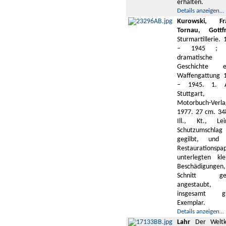
erhalten.
Details anzeigen…
Kurowski, Fr
Tornau, Gottfr
Sturmartillerie.
– 1945 ; 
dramatische
Geschichte e
Waffengattung 
– 1945. 1. A
Stuttgart,
Motorbuch-Verla
1977. 27 cm. 348
Ill., Kt., Lei
Schutzumschlag
gegilbt, und
Restaurationspap
unterlegten kle
Beschädigungen,
Schnitt ger
angestaubt,
insgesamt gu
Exemplar.
Details anzeigen…
Lahr
Der Weltk