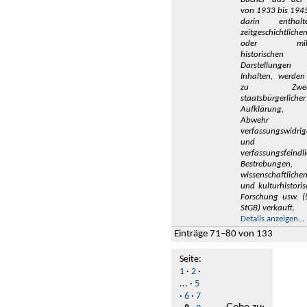
von 1933 bis 194
darin enthalt
zeitgeschichtliche
oder milit
historischen
Darstellungen
Inhalten, werden
zu Zweck
staatsbürgerlicher
Aufklärung, 
Abwehr
verfassungswidrig
und
verfassungsfeindli
Bestrebungen,
wissenschaftliche
und kulturhistori
Forschung usw. (
StGB) verkauft.
Details anzeigen…
Einträge 71–80 von 133
Seite:
1
·
2
·
... ·
5
·
6
·
7