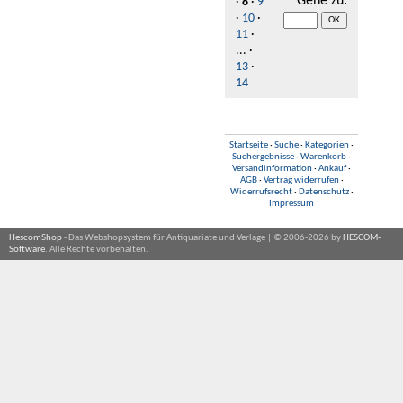
Gehe zu
:
·
8
·
9
·
10
·
11
·
... ·
13
·
14
Startseite
·
Suche
·
Kategorien
·
Suchergebnisse
·
Warenkorb
·
Versandinformation
·
Ankauf
·
AGB
·
Vertrag widerrufen
·
Widerrufsrecht
·
Datenschutz
·
Impressum
HescomShop
- Das Webshopsystem für Antiquariate und Verlage | © 2006-2026 by
HESCOM-
Software
. Alle Rechte vorbehalten.