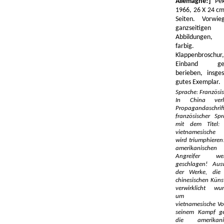
Allemagne!]
Pek
1966, 26 X 24 cm
Seiten. Vorwie
ganzseitigen
Abbildungen, t
farbig.
Klappenbroschur,
Einband ger
berieben, insge
gutes Exemplar.
Sprache: Französis
In China verl
Propagandaschrif
französischer Sp
mit dem Titel:
vietnamesische 
wird triumphieren
amerikanischen
Angreifer we
geschlagen! Aus
der Werke, die
chinesischen Küns
verwirklicht wur
um d
vietnamesische Vo
seinem Kampf g
die amerikani