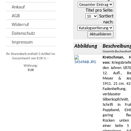
Ankauf
Titel pro Seite
:
AGB
Sortiert
nach
:
Widerruf
Datenschutz
Impressum
Abbildung
Beschreibun
Gesamte Buchaufna
Ihr Warenkorb enthält 0 Artikel im
Kretschman, 
Gesamtwert von EUR 0,--
von:
Kriegsbriefe
Währung:
den Jahren 1870
EUR
12. Aufl., Ber
Meyer & Jess
1911. 21 cm. 431
Fadenheftung,
verblasster
Silberkopfchnitt,
Schrift in Frak
Pappband, Ein
gering fleck
Rücken unten
einer Seite 