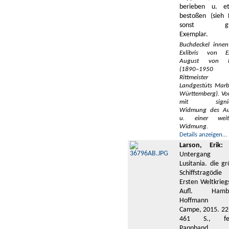
berieben u. e
bestoßen (sieh B
sonst gu
Exemplar.
Buchdeckel innen
Exlibris von Er
August von P
(1890–1950
Rittmeister
Landgestüts Marb
Württemberg). Vo
mit signier
Widmung des Au
u. einer weit
Widmung.
Details anzeigen…
Larson, Erik:
D
Untergang 
Lusitania. die g
Schiffstragödie
Ersten Weltkrieg
Aufl. Hambu
Hoffmann 
Campe, 2015. 22
461 S., fes
Pappband 