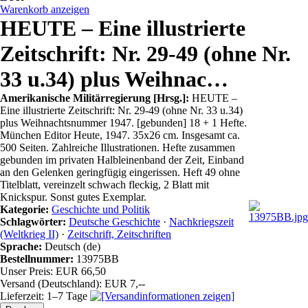
Warenkorb anzeigen
HEUTE – Eine illustrierte
Zeitschrift: Nr. 29-49 (ohne Nr.
33 u.34) plus Weihnac…
Amerikanische Militärregierung [Hrsg.]:
HEUTE –
Eine illustrierte Zeitschrift: Nr. 29-49 (ohne Nr. 33 u.34)
plus Weihnachtsnummer 1947. [gebunden] 18 + 1 Hefte.
München Editor Heute, 1947. 35x26 cm. Insgesamt ca.
500 Seiten. Zahlreiche Illustrationen. Hefte zusammen
gebunden im privaten Halbleinenband der Zeit, Einband
an den Gelenken geringfügig eingerissen. Heft 49 ohne
Titelblatt, vereinzelt schwach fleckig, 2 Blatt mit
Knickspur. Sonst gutes Exemplar.
Kategorie:
Geschichte und Politik
Schlagwörter:
Deutsche Geschichte
·
Nachkriegszeit
(Weltkrieg II)
·
Zeitschrift, Zeitschriften
Sprache:
Deutsch (de)
Bestellnummer:
13975BB
Unser Preis: EUR 66,50
Versand (Deutschland): EUR 7,--
Lieferzeit: 1–7 Tage