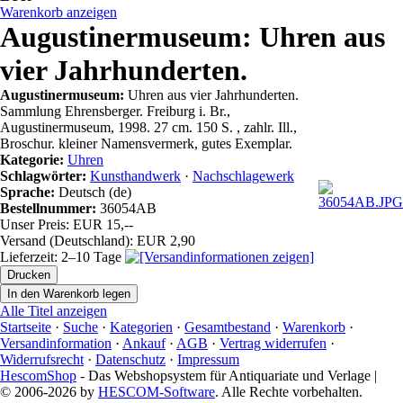
Warenkorb anzeigen
Augustinermuseum: Uhren aus
vier Jahrhunderten.
Augustinermuseum:
Uhren aus vier Jahrhunderten.
Sammlung Ehrensberger. Freiburg i. Br.,
Augustinermuseum, 1998. 27 cm. 150 S. , zahlr. Ill.,
Broschur. kleiner Namensvermerk, gutes Exemplar.
Kategorie:
Uhren
Schlagwörter:
Kunsthandwerk
·
Nachschlagewerk
Sprache:
Deutsch (de)
Bestellnummer:
36054AB
Unser Preis: EUR 15,--
Versand (Deutschland): EUR 2,90
Lieferzeit: 2–10 Tage
Alle Titel anzeigen
Startseite
·
Suche
·
Kategorien
·
Gesamtbestand
·
Warenkorb
·
Versandinformation
·
Ankauf
·
AGB
·
Vertrag widerrufen
·
Widerrufsrecht
·
Datenschutz
·
Impressum
HescomShop
- Das Webshopsystem für Antiquariate und Verlage |
© 2006-2026 by
HESCOM-Software
. Alle Rechte vorbehalten.