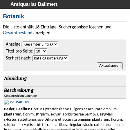
Antiquariat Ballmert
Startseite
Botanik
Suche
Die Liste enthält 16 Einträge. Suchergebnisse löschen und
Gesamtbestand
anzeigen.
Kategorien
Suchergebnisse
Anzeige
:
Titel pro Seite
:
Warenkorb
Sortiert nach
:
Versandinformation
Ankauf
Abbildung
AGB
Beschreibung
Widerruf
Gesamte Buchaufnahme
Datenschutz
Besler, Basilius:
Hortus Eystettensis sive Diligens et accurata omnium
plantarum, florvm, stirpivm, ex variis orbis terrae partibvs, singvlari
Impressum
sHortus Eystettensis sive Diligens et accurata omnium plantarum, florum,
stirpium, ex variis orbis terrae partibus, singulari studio collectarum, quae