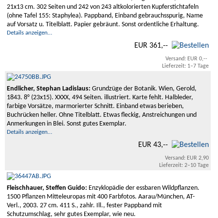
21x13 cm. 302 Seiten und 242 von 243 altkolorierten Kupferstichtafeln
(ohne Tafel 155: Staphylea). Pappband, Einband gebrauchsspurig, Name
auf Vorsatz u. Titelblatt. Papier gebräunt. Sonst ordentliche Erhaltung.
Details anzeigen…
EUR 361,--
Versand: EUR 0,--
Lieferzeit: 1–7 Tage
Endlicher, Stephan Ladislaus:
Grundzüge der Botanik. Wien, Gerold,
1843. 8° (23x15). XXXX, 494 Seiten. illustriert. Karte fehlt. Halbleder,
farbige Vorsätze, marmorierter Schnitt. Einband etwas berieben,
Buchrücken heller. Ohne Titelblatt. Etwas fleckig, Anstreichungen und
Anmerkungen in Blei. Sonst gutes Exemplar.
Details anzeigen…
EUR 43,--
Versand: EUR 2,90
Lieferzeit: 2–10 Tage
Fleischhauer, Steffen Guido:
Enzyklopädie der essbaren Wildpflanzen.
1500 Pflanzen Mitteleuropas mit 400 Farbfotos. Aarau/München, AT-
Verl., 2003. 27 cm. 411 S., zahlr. Ill., fester Pappband mit
Schutzumschlag, sehr gutes Exemplar, wie neu.