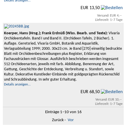
Details anzeigen…
EUR 13,50
Versand: EUR 4,--
Lieferzeit: 1–7 Tage
Koerper, Hans (Hrsg.); Frank Erdnüß (Wiss. Bearb. und Texte):
Vivaria
Orchideentafeln. Band I und Band II. (Orchideen Tafeln, 2 Bücher). 1.
Auflage. Geretsried, Vivaria GmbH, Botanik und Aquaristik,
Verlagsabteilung 1999; 2000. 30x23 cm. Je Band [270] einseitig bedruckte
Blatt mit Orchideenbeschreibungen plus Register, Erklärung von
Fachausdrücken mit Glossar. Ausführlich beschrieben werden insgesamt
512 Orchideenarten, jeweils mit farb. Abbildung, Benennung der Art,
Gattung, Geschichte der Entdeckung, Verbreitung u. Standort, sowie
Kultur. Dekorative Kunstleder-Einbände mit goldgeprägten Rückenschild
und Schraubbindung. In sehr guter Erhaltung.
Details anzeigen…
EUR 68,50
Versand: EUR 10,--
Lieferzeit: 1–7 Tage
Einträge 1–10 von 16
Zurück
·
Vor