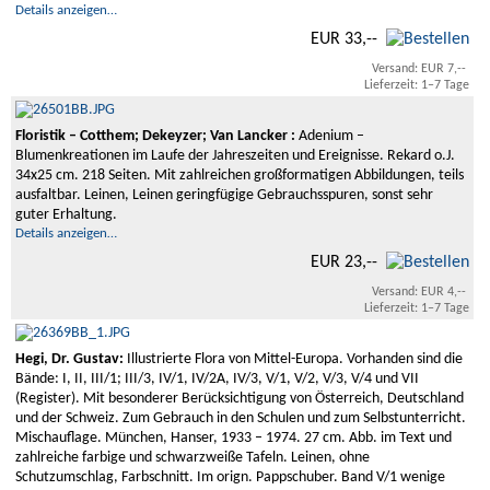
Details anzeigen…
EUR 33,--
Versand: EUR 7,--
Lieferzeit: 1–7 Tage
Floristik – Cotthem; Dekeyzer; Van Lancker :
Adenium –
Blumenkreationen im Laufe der Jahreszeiten und Ereignisse. Rekard o.J.
34x25 cm. 218 Seiten. Mit zahlreichen großformatigen Abbildungen, teils
ausfaltbar. Leinen, Leinen geringfügige Gebrauchsspuren, sonst sehr
guter Erhaltung.
Details anzeigen…
EUR 23,--
Versand: EUR 4,--
Lieferzeit: 1–7 Tage
Hegi, Dr. Gustav:
Illustrierte Flora von Mittel-Europa. Vorhanden sind die
Bände: I, II, III/1; III/3, IV/1, IV/2A, IV/3, V/1, V/2, V/3, V/4 und VII
(Register). Mit besonderer Berücksichtigung von Österreich, Deutschland
und der Schweiz. Zum Gebrauch in den Schulen und zum Selbstunterricht.
Mischauflage. München, Hanser, 1933 – 1974. 27 cm. Abb. im Text und
zahlreiche farbige und schwarzweiße Tafeln. Leinen, ohne
Schutzumschlag, Farbschnitt. Im orign. Pappschuber. Band V/1 wenige