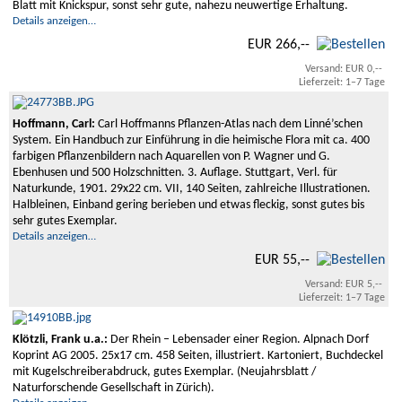
Blatt mit Knickspur, sonst sehr gute, nahezu neuwertige Erhaltung.
Details anzeigen…
EUR 266,--
Versand: EUR 0,--
Lieferzeit: 1–7 Tage
Hoffmann, Carl:
Carl Hoffmanns Pflanzen-Atlas nach dem Linné’schen
System. Ein Handbuch zur Einführung in die heimische Flora mit ca. 400
farbigen Pflanzenbildern nach Aquarellen von P. Wagner und G.
Ebenhusen und 500 Holzschnitten. 3. Auflage. Stuttgart, Verl. für
Naturkunde, 1901. 29x22 cm. VII, 140 Seiten, zahlreiche Illustrationen.
Halbleinen, Einband gering berieben und etwas fleckig, sonst gutes bis
sehr gutes Exemplar.
Details anzeigen…
EUR 55,--
Versand: EUR 5,--
Lieferzeit: 1–7 Tage
Klötzli, Frank u.a.:
Der Rhein – Lebensader einer Region. Alpnach Dorf
Koprint AG 2005. 25x17 cm. 458 Seiten, illustriert. Kartoniert, Buchdeckel
mit Kugelschreiberabdruck, gutes Exemplar. (Neujahrsblatt /
Naturforschende Gesellschaft in Zürich).