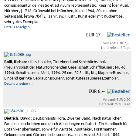
in celeberrimis viridariis arcem episcopalem ibidem cingentibus, olim
conspiciebantur delineatio et ad vivum repraesentatio. Reprint [der Ausg.
Nürnberg] 1713. Grünwald bei München, Kölbl, 1964, 30 cm. ohne
Seitenzahl, [etwa 784] S., zahlr. sw. Illustr., Kunstleder mit Rückentitel,
sehr gutes Exemplar.
Details anzeigen…
EUR 17,--
Versand: EUR 7,--
Lieferzeit: 1–7 Tage
Bolli, Richard:
Hirschholder, Tintebeeri und Schlebüchseholz.
(Neujahrsblatt der Naturforschenden Gesellschaft Schaffhausen ; Nr. 46.
1994). Schaffhausen, Meili, 1994. 25 cm. 32 S., Ill., Kt., Klappen-Broschur,
Einband geringe Gebrauchsspurenr, sonst gutes sauberes Exemplar.
Details anzeigen…
EUR 8,--
Versand: EUR 2,90
Lieferzeit: 2–10 Tage
Dietrich, David:
Deutschlands Flora. Zweiter Band. Nach natürlichen
Familien beschrieben und durch Abbildungen erläutert. Ein Handbuch für
Botaniker überhaupt, so wie für Aertzte, Apotheker, Forstmänner,
Oekonomen und Gärtner insbesondere… Jena, August Schmid, 1844.