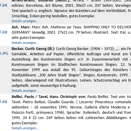
Arranz-Bravo, Eduardo [Illustr.]:
Arranz – Bravo 1989-2001. [SIG
edicion. Barcelona, Art Blume, 2001. 30x25 cm. 207 Seiten. Vorwiegen
Text spanisch u. englisch. Signatur des Künstlers auf dem Vortitelblatt. 
Umschlag, Ecken gering bestoßen, gutes Exemplar.
Details anzeigen…
Ash, Marc:
Marc Ash. Matieres sur l’eau. SHIPPING ONLY TO DELIVE
GERMANY! Venedig, 2001. 27x21 cm. 79 Seiten. Illustriert. Text: Ital. u.
sehr gutes Exemplar.
Details anzeigen…
Becker, Curth Georg (Ill.):
Curth Georg Becker. (1904 – 1972); „… ein Fes
Gemälde, Arbeiten auf Papier, öffentliche Aufträge und Kunst am 
Ausstellung des Kunstvereins Singen e.V. in Zusammenarbeit mit 
Kunstmuseum Singen im Städtischen Kunstmuseum Singen, 12. 
November 1999 aus Anlaß des 95. Geburtstages des Künstlers
Stadtjubiläums „100 Jahre Stadt Singen“. Singen, Kunstverein, 1999.
Seiten, überwiegend mit Illustrationen. Leinen, Schutzumschlag am 
aufgehellt, sonst neuwertige Erhaltung.
Details anzeigen…
Bellini, Paolo / Tavel, Hans Christoph von:
Paolo Bellini. Text von: H
Tavel, Pietro Bellasi, Claudio Guarda. ( Locarno: Pinacoteca comunal
settembre – 26 novembre 1995; Verona: Galleria d’Arte Moderna e
Palazzo Forti, primavera 1996). Sprache: Italienisch, deutsch und fran
1995. 24 X 22 cm. 249 Seiten Seiten mit zahlreichen Abbildungen. K
gutes Exemplar.
Details anzeigen…