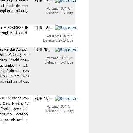
NIERT]. Primera
EUR 17,--
d Illustrationen.
Versand: EUR 7,--
Pappband mit orig.
Lieferzeit: 1–7 Tage
RY ADDRESSES IN
EUR 16,--
 engl. Kartoniert,
Versand: EUR 2,90
Lieferzeit: 2–10 Tage
t für das Auge.“;
EUR 38,--
Bau. Katalog zur
Versand: EUR 4,--
dem Städtischen
Lieferzeit: 1–7 Tage
September – 21.
 im Rahmen des
 29x25,5 cm. 190
Buchrücken etwas
ans Christoph von
EUR 19,--
e, Casa Rusca, 17
Versand: EUR 4,--
 Contemporanea,
Lieferzeit: 1–7 Tage
zösisch. Locarno,
lappen-Broschur,