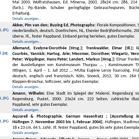
Mai 2003. Wolfratshausen, Ed. Minerva, 2003. 28x24 cm. 286, 214 Sei
(farb.). Pp.-Bände. Schuber geringfügige Gebrauchsspuren, Büche
Erhaltung.
Details anzeigen…
Akker, Pim van den; Buying Ed, Photographs:
Florale Kompositionen. S
niederländisch, deutsch. Doetinchem, NL, Elsevier Bedrijfsinformatie, 20
überw. Ill., fester Pappband, Einband gering berieben, gutes Exemplar.
Details anzeigen…
Allemand, Evelyne-Dorothée [Hrsg.]; Trenkwalder, Elmar [Ill.]; 
Courbès, Yannick; Hartog, Arie; Messmer, Dorothee; Wiegartz, Vero
Peter; Wipplinger, Hans-Peter; Landert, Markus [Hrsg.]:
Elmar Trenkwa
der Ausstellungen von Kunstmuseum Thurgau … ; Kunstmuseum Th
Ittingen, 1. April – 1. Juli 2012 … MUba Eugène Leroy Tourcoing, Frü
deutsch, englisch und französisch. Köln, Snoeck, 2012. 30 cm. 264 Sei
Klappen-Broschur, Softcover, sehr gutes Exemplar.
Details anzeigen…
Amann, Wilhelm:
Eine Stadt im Spiegel der Malerei. Regensburg 
Regensburg, Pustet, 2000. 23x24 cm. 222 Seiten, zahlreiche Illust
Pappband, sehr gutes Exemplar.
Details anzeigen…
Aquarell & Photographie. German Hasenfratz ; [Ausstellung 
Hüfingen 7. November 2003 bis 1. Februar 2004].
Hüfingen, Stadtmu
18 x 23 cm. 64 S. zahlr. Ill. fester Pappband, gutes bis sehr gutes Exempla
Details anzeigen…