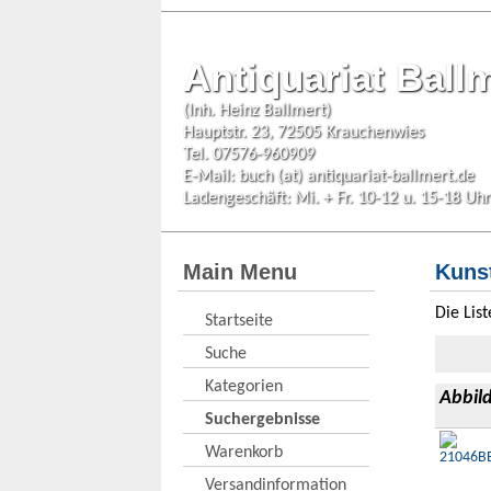
Antiquariat Ball
(Inh. Heinz Ballmert)
Hauptstr. 23, 72505 Krauchenwies
Tel. 07576-960909
E-Mail:
buch (at) antiquariat-ballmert.de
Ladengeschäft: Mi. + Fr. 10-12 u. 15-18 Uhr
Main Menu
Kuns
Die Lis
Startseite
Suche
Kategorien
Abbil
Suchergebnisse
Warenkorb
Versandinformation