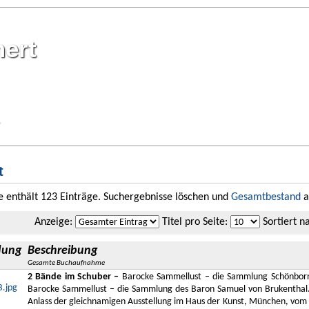
mert
t
te enthält 123 Einträge. Suchergebnisse löschen und
Gesamtbestand
a
Anzeige
:
Titel pro Seite
:
Sortiert n
dung
Beschreibung
Gesamte Buchaufnahme
2 Bände im Schuber –
Barocke Sammellust – die Sammlung Schönbor
Barocke Sammellust – die Sammlung des Baron Samuel von Brukenthal. 
Anlass der gleichnamigen Ausstellung im Haus der Kunst, München, vom 7