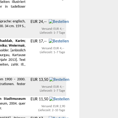
ten: Illustriert
r in tadelloser
prache: englisch,
EUR 24,--
00. 34 cm. 159 S.,
Versand: EUR 4,--
Lieferzeit: 1–7 Tage
Ghaddab, Karim;
EUR 17,--
nika; Weiermair,
Versand: EUR 4,--
lder. [anlässlich
Lieferzeit: 1–7 Tage
urgau, Kartause
hjahr 2013]. Text
ten, zahlr. Ill.,
vom 1900 – 2000.
EUR 13,50
rationen. fester
Versand: EUR 4,--
Lieferzeit: 1–7 Tage
im Stadtmuseum
EUR 11,50
seum, 2004. quer
Versand: EUR 2,90
r.
Lieferzeit: 2–10 Tage