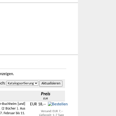
nzeigen.
ach
:
Preis
EUR
n-Buchheim [und]
EUR 18,--
(2 Bücher ). Aus
Versand: EUR 7,--
. Februar bis 11.
Lieferzeit: 1–7 Tage