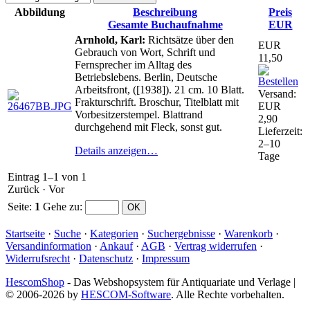
Abbildung
Beschreibung
Preis
Gesamte Buchaufnahme
EUR
Arnhold, Karl:
Richtsätze über den
EUR
Gebrauch von Wort, Schrift und
11,50
Fernsprecher im Alltag des
Betriebslebens. Berlin, Deutsche
Arbeitsfront, ([1938]). 21 cm. 10 Blatt.
Versand:
Frakturschrift. Broschur, Titelblatt mit
EUR
Vorbesitzerstempel. Blattrand
2,90
durchgehend mit Fleck, sonst gut.
Lieferzeit:
2–10
Details anzeigen…
Tage
Eintrag 1–1 von 1
Zurück
·
Vor
Seite:
1
Gehe zu
:
Startseite
·
Suche
·
Kategorien
·
Suchergebnisse
·
Warenkorb
·
Versandinformation
·
Ankauf
·
AGB
·
Vertrag widerrufen
·
Widerrufsrecht
·
Datenschutz
·
Impressum
HescomShop
- Das Webshopsystem für Antiquariate und Verlage |
© 2006-2026 by
HESCOM-Software
. Alle Rechte vorbehalten.