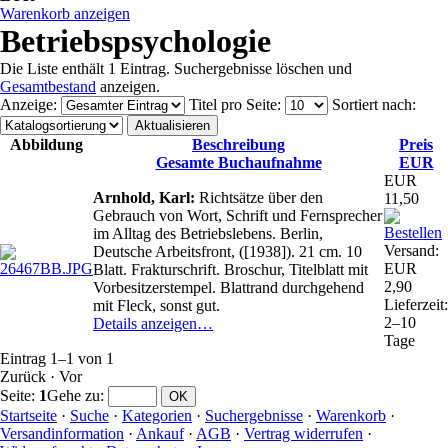
Warenkorb anzeigen
Betriebspsychologie
Die Liste enthält 1 Eintrag. Suchergebnisse löschen und
Gesamtbestand
anzeigen.
Anzeige
:
Titel pro Seite
:
Sortiert nach
:
Abbildung
Beschreibung
Preis
Gesamte Buchaufnahme
EUR
EUR
Arnhold, Karl:
Richtsätze über den
11,50
Gebrauch von Wort, Schrift und Fernsprecher
im Alltag des Betriebslebens. Berlin,
Versand:
Deutsche Arbeitsfront, ([1938]). 21 cm. 10
EUR
Blatt. Frakturschrift. Broschur, Titelblatt mit
2,90
Vorbesitzerstempel. Blattrand durchgehend
Lieferzeit:
mit Fleck, sonst gut.
2–10
Details anzeigen…
Tage
Eintrag 1–1 von 1
Zurück
·
Vor
Seite:
1
Gehe zu
:
Startseite
·
Suche
·
Kategorien
·
Suchergebnisse
·
Warenkorb
·
Versandinformation
·
Ankauf
·
AGB
·
Vertrag widerrufen
·